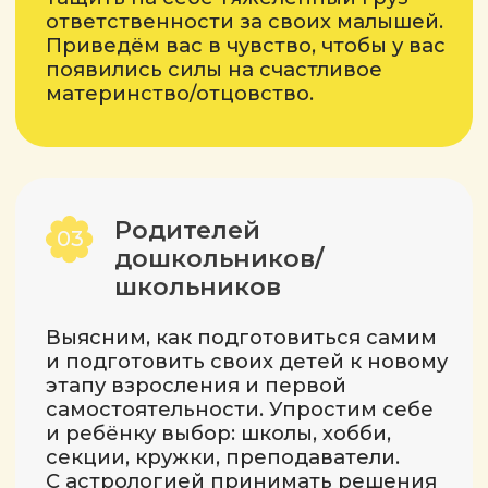
хотят лучше
разбираться в детской
натальной карте
Прокачаем уровень ваших
астрологических знаний в детской
астрологии, чтобы вывести
консультации на новый уровень.
Специалистов, которые
07
работают с детьми
Сможете использовать
астрологические знания, чтобы
находить контакт с любым
ребёнком. В моей картине мира
именно так и должна выглядеть
идеальная школа: учитель знает
натальные карты каждого ребёнка
и помогает им двигаться
в правильную сторону.