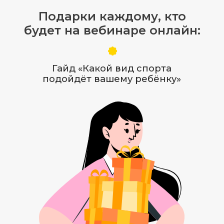
Получить новые знания о том,
как дети воспринимают
родителей
Раскрыть таланты и способности
ребёнка/своего внутреннего
ребёнка
Научиться правильно проводить
консультации по разбору
детской натальной карты
Начать всесторонне и глубоко
консультировать по теме детской
астрологии своих подруг и новых
клиентов
Разбираться, какие нюансы
в развитии ребенка важно
учитывать, исходя из его
возраста