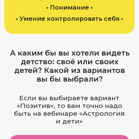
на вебинар?
Тех, кто хочет понять
01
себя и излечить своего
внутреннего ребёнка
Разберёмся, почему «все проблемы
из детства» и как начать жить самую
счастливую версию своей жизни,
перестав зацикливаться на тех
проблемах, которые были в детстве.
Будущих родителей
02
и родителей маленьких
детей (с момента
планирования
беременности и до 3 лет)
Расскажу, как перестать считать себя
«плохим родителем» и постоянно
тащить на себе тяжеленный груз