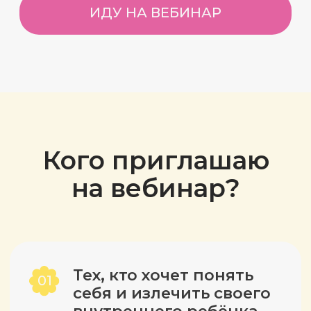
ответственности за своих малышей.
Приведём вас в чувство, чтобы у вас
появились силы на счастливое
материнство/отцовство.
Родителей
03
дошкольников/
школьников
Выясним, как подготовиться самим
и подготовить своих детей к новому
этапу взросления и первой
самостоятельности. Упростим себе
и ребёнку выбор: школы, хобби,
секции, кружки, преподаватели.
С астрологией принимать решения
будет гораздо легче.
04
Родителей подростков