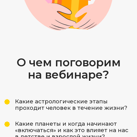
Вовремя увидеть
напряжённые места
в натальной карте своего
ребёнка и заранее иметь
возможность их проработать
Узнать, чем заниматься
с ребёнком и как найти к нему
подход
Правильно направить своего
ребенка: выбрать хобби, увлечения,
секции, программу обучения,
которые помогут ребёнка
максимально раскрыть свои
таланты
Когда я пишу «ребёнка»,
то имею ввиду и вас
самих. То, что вы выросли,
ещё не значит, что вас
не нужно направлять
в правильную сторону.