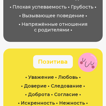
А каким бы вы хотели видеть
детство: своё или своих
детей? Какой из вариантов
вы бы выбрали?
Если вы выбираете вариант
«Позитив», то вам точно надо
быть на вебинаре «Астрология
и дети»
ИДУ НА ВЕБИНАР
Кого приглашаю