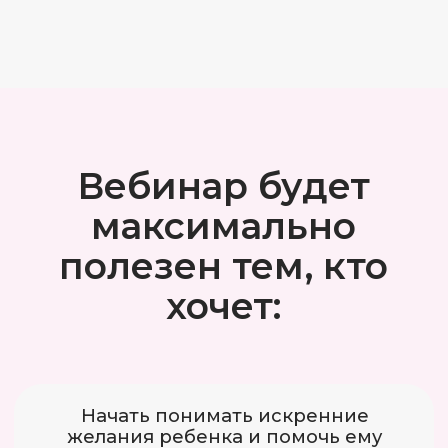
ребёнка», «Астрология рода» и многих
других
— Иришка, но у тебя
же нет детей. Зачем
ты разбираешь эту
тему?
— Да я откуда знаю,
зачем подписчики
проголосовали за эту
тему! Но кто я такая,
чтобы отмахиваться
от знаков Вселенной?
Если сейчас в моём поле оказалось
так много людей, которым важно
услышать именно от меня про детей,
то кто я такая, чтобы промолчать?