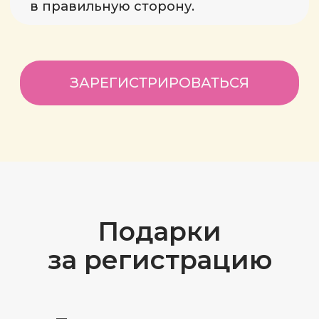
Для чего вы/ваши дети пришли
в семью и чему хотят научить вас/
какие уроки им важно пройти?
Как направить ребёнка/своего
внутреннего ребёнка в нужную
сторону, чтобы жить счастливую
жизнь?
На вебинаре открою продажи
Большого курса астрологии по самым
классным ценам. Счастливых детей
и взрослых в мире должно
становиться больше.