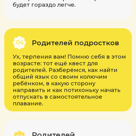
ЗАРЕГИСТРИРОВАТЬСЯ
Подарки
за регистрацию
Подарки каждому, кто
зарегистрируется:
Гайд «К школе готов!
Звёздная помощь детям-
ученикам»
Аудиогайд по расслаблению
Луны в натальной карте