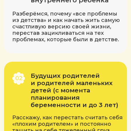
Ух, терпения вам! Помню себя в этом
возрасте: тот ещё квест для
родителей. Разберёмся, как найти
общий язык со своим колючим
ребёнком, в какую сторону
направить и как потихоньку начать
отпускать в самостоятельное
плавание.
Родителей
05
взрослых детей
Самое время научиться отпускать:
как перестать тянуть одеяло на себя
в жизни взрослого ребёнка, в какую
сторону направить свои
освободившиеся время и энергию
и как сохранить тёплые отношения
с детьми, при этом не влезая
в их жизнь.
Астрологам, которые
06