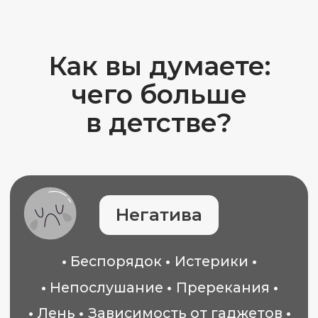
•
Беспорядок
•
Истерики
•
•
Непослушание
•
Пререкания
•
•
Лень
•
Зависимость от гаджетов
•
•
Плохая успеваемость
•
Грубость
•
•
Вызывающее поведение
•
•
Напряжённые отношения
с родителями
•
Позитива
•
Уважение
•
Любовь
•
•
Доверие
•
Следование
•
•
Доброта
•
Согласие
•
•
Искренность
•
Нежность
•
•
Понимание
•
•
Умение контролировать себя
•