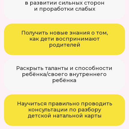
Тем более у меня есть мощный ответ
для всех, кто будет спорить: мы все
родом из детства. И пока
мы не разберёмся со своими
детскими затыками, нам будет
сложно работать со своей натальной
картой.
На вебинаре жду всех:
У кого прямо сейчас есть
маленькие дети
Кто пытается подобрать ключики
к своим колючим подросткам
Чьи дети уже совсем взрослые
Кто только планирует стать
родителями
Кто о детях даже и не думает, но хочет
разобраться в себе и познакомиться
поближе с тем ребёнком, который есть
внутри каждого из нас